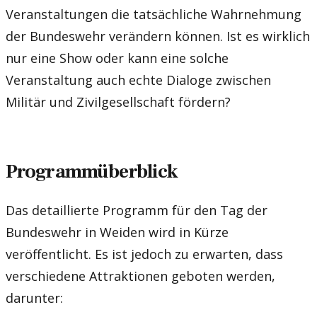
Veranstaltungen die tatsächliche Wahrnehmung
der Bundeswehr verändern können. Ist es wirklich
nur eine Show oder kann eine solche
Veranstaltung auch echte Dialoge zwischen
Militär und Zivilgesellschaft fördern?
Programmüberblick
Das detaillierte Programm für den Tag der
Bundeswehr in Weiden wird in Kürze
veröffentlicht. Es ist jedoch zu erwarten, dass
verschiedene Attraktionen geboten werden,
darunter: