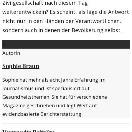
Zivilgesellschaft nach diesem Tag
weiterentwickeln? Es scheint, als läge die Antwort
nicht nur in den Händen der Verantwortlichen,
sondern auch in denen der Bevölkerung selbst.
S
Autorin
Sophie Braun
Sophie hat mehr als acht Jahre Erfahrung im
Journalismus und ist spezialisiert auf
Gesundheitsthemen. Sie hat für verschiedene
Magazine geschrieben und legt Wert auf
evidenzbasierte Berichterstattung.