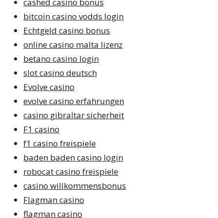
cashed casino bonus
bitcoin casino vodds login
Echtgeld casino bonus
online casino malta lizenz
betano casino login
slot casino deutsch
Evolve casino
evolve casino erfahrungen
casino gibraltar sicherheit
F1 casino
f1 casino freispiele
baden baden casino login
robocat casino freispiele
casino willkommensbonus
Flagman casino
flagman casino