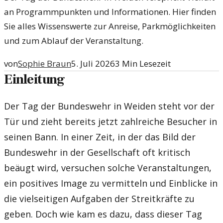
an Programmpunkten und Informationen. Hier finden
Sie alles Wissenswerte zur Anreise, Parkmöglichkeiten
und zum Ablauf der Veranstaltung.
von
Sophie Braun
5. Juli 2026
3
Min Lesezeit
Einleitung
Der Tag der Bundeswehr in Weiden steht vor der
Tür und zieht bereits jetzt zahlreiche Besucher in
seinen Bann. In einer Zeit, in der das Bild der
Bundeswehr in der Gesellschaft oft kritisch
beäugt wird, versuchen solche Veranstaltungen,
ein positives Image zu vermitteln und Einblicke in
die vielseitigen Aufgaben der Streitkräfte zu
geben. Doch wie kam es dazu, dass dieser Tag