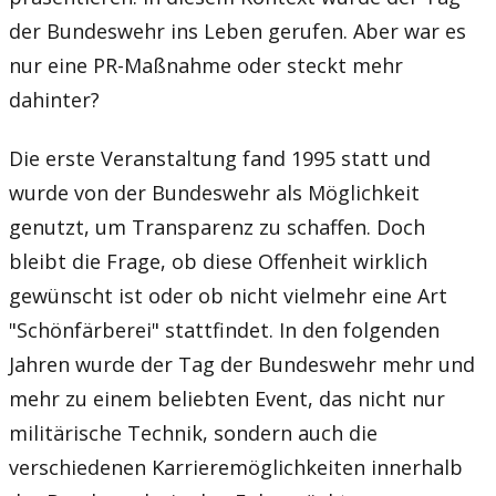
der Bundeswehr ins Leben gerufen. Aber war es
nur eine PR-Maßnahme oder steckt mehr
dahinter?
Die erste Veranstaltung fand 1995 statt und
wurde von der Bundeswehr als Möglichkeit
genutzt, um Transparenz zu schaffen. Doch
bleibt die Frage, ob diese Offenheit wirklich
gewünscht ist oder ob nicht vielmehr eine Art
"Schönfärberei" stattfindet. In den folgenden
Jahren wurde der Tag der Bundeswehr mehr und
mehr zu einem beliebten Event, das nicht nur
militärische Technik, sondern auch die
verschiedenen Karrieremöglichkeiten innerhalb