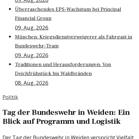
Überraschendes EPS-Wachstum bei Principal
Financial Group
09. Aug. 2026
München: Kriegsdienstverweigerer als Fahrgast in
Bundeswehr-Tram
09. Aug. 2026
Traditionen und Herausforderungen: Von
Deichfrühstück bis Waldbränden
08. Aug. 2026
Politik
Tag der Bundeswehr in Weiden: Ein
Blick auf Programm und Logistik
Der Tag der Bundeswehr in Weiden verspricht Vielfalt