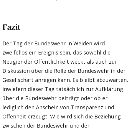
Fazit
Der Tag der Bundeswehr in Weiden wird
zweifellos ein Ereignis sein, das sowohl die
Neugier der Öffentlichkeit weckt als auch zur
Diskussion über die Rolle der Bundeswehr in der
Gesellschaft anregen kann. Es bleibt abzuwarten,
inwiefern dieser Tag tatsächlich zur Aufklärung
über die Bundeswehr beiträgt oder ob er
lediglich den Anschein von Transparenz und
Offenheit erzeugt. Wie wird sich die Beziehung
zwischen der Bundeswehr und der