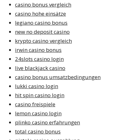
casino bonus vergleich
casino hohe einsätze
legiano casino bonus
new no deposit casino
krypto casino vergleich
irwin casino bonus
24slots casino login
live blackjack casino
casino bonus umsatzbedingungen
lukki casino login
hit spin casino login
casino freispiele
lemon casino login
plinko casino erfahrungen
total casino bonus