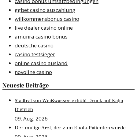
casino bonus umsatzbedingungen
ggbet casino auszahlung
willkommensbonus casino
live dealer casino online
amunra casino bonus
deutsche casino
casino testsieger
online casino ausland
novoline casino
Neueste Beiträge
Stadtrat von Weißwasser erhöht Druck auf Katja
Dietrich
09. Aug. 2026
Der mutige Arzt, der zum Ebola-Patienten wurde
09. Aug. 2026