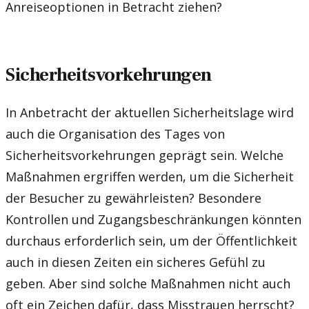
Anreiseoptionen in Betracht ziehen?
Sicherheitsvorkehrungen
In Anbetracht der aktuellen Sicherheitslage wird
auch die Organisation des Tages von
Sicherheitsvorkehrungen geprägt sein. Welche
Maßnahmen ergriffen werden, um die Sicherheit
der Besucher zu gewährleisten? Besondere
Kontrollen und Zugangsbeschränkungen könnten
durchaus erforderlich sein, um der Öffentlichkeit
auch in diesen Zeiten ein sicheres Gefühl zu
geben. Aber sind solche Maßnahmen nicht auch
oft ein Zeichen dafür, dass Misstrauen herrscht?